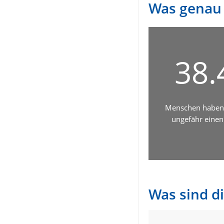
Was genau 
40.
Menschen haben 
ungefähr einen
Was sind d