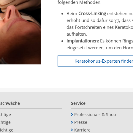
folgenden Methoden.
Beim
Cross-Linking
entstehen ne
erhöht und so dafür sorgt, dass 
das Fortschreiten eines Keratok
aufhalten.
Implantationen:
Es können Rings
eingesetzt werden, um den Horn
Keratokonus-Experten finde
hschwäche
Service
chtige
Professionals & Shop
chtige
Presse
ichtige
Karriere